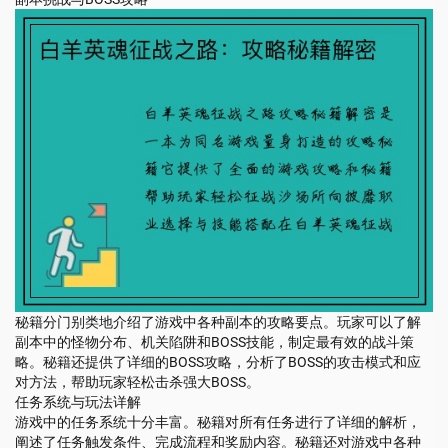
秘籍分门别类地介绍了游戏中各种副本的攻略要点。玩家可以了解
副本中的怪物分布、机关陷阱和BOSS技能，制定最有效的战斗策
略。秘籍还提供了详细的BOSS攻略，分析了BOSS的攻击模式和应
对方法，帮助玩家轻松击杀强大BOSS。
任务系统与玩法详解
游戏中的任务系统十分丰富。秘籍对所有任务进行了详细的解析，
阐述了任务触发条件、完成流程和奖励内容。秘籍还对游戏中各种