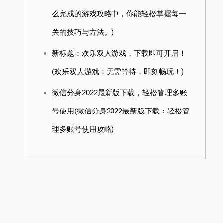
么完成的游戏攻略中，你能轻松掌握每一
关的技巧与方法。)
新标题：欢乐双人游戏，下载即可开启！
(欢乐双人游戏：无需等待，即刻畅玩！)
微信分身2022最新版下载，轻松管理多账
号使用(微信分身2022最新版下载：轻松管
理多账号使用攻略)