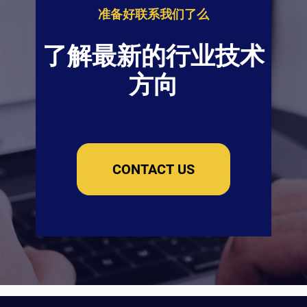
准备好联系我们了么
了解最新的行业技术
方向
CONTACT US