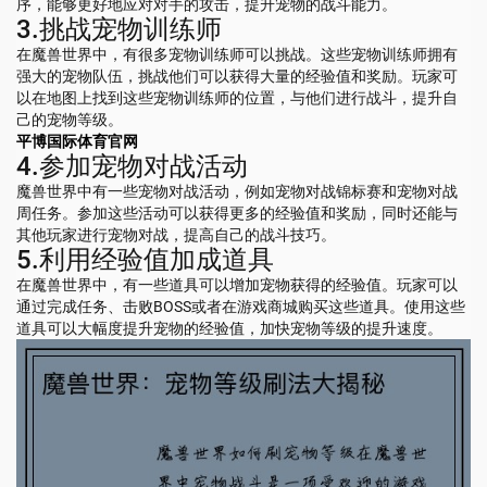
序，能够更好地应对对手的攻击，提升宠物的战斗能力。
3.挑战宠物训练师
在魔兽世界中，有很多宠物训练师可以挑战。这些宠物训练师拥有
强大的宠物队伍，挑战他们可以获得大量的经验值和奖励。玩家可
以在地图上找到这些宠物训练师的位置，与他们进行战斗，提升自
己的宠物等级。
平博国际体育官网
4.参加宠物对战活动
魔兽世界中有一些宠物对战活动，例如宠物对战锦标赛和宠物对战
周任务。参加这些活动可以获得更多的经验值和奖励，同时还能与
其他玩家进行宠物对战，提高自己的战斗技巧。
5.利用经验值加成道具
在魔兽世界中，有一些道具可以增加宠物获得的经验值。玩家可以
通过完成任务、击败BOSS或者在游戏商城购买这些道具。使用这些
道具可以大幅度提升宠物的经验值，加快宠物等级的提升速度。