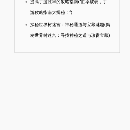
提高手游胜率的攻略指南(“胜率破表，手
游攻略指南大揭秘！”)
探秘世界树迷宫：神秘通道与宝藏谜题(揭
秘世界树迷宫：寻找神秘之道与珍贵宝藏)