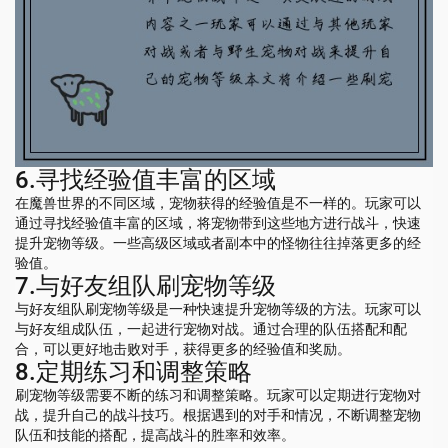
6.寻找经验值丰富的区域
在魔兽世界的不同区域，宠物获得的经验值是不一样的。玩家可以
通过寻找经验值丰富的区域，将宠物带到这些地方进行战斗，快速
提升宠物等级。一些高级区域或者副本中的怪物往往掉落更多的经
验值。
7.与好友组队刷宠物等级
与好友组队刷宠物等级是一种快速提升宠物等级的方法。玩家可以
与好友组成队伍，一起进行宠物对战。通过合理的队伍搭配和配
合，可以更好地击败对手，获得更多的经验值和奖励。
8.定期练习和调整策略
刷宠物等级需要不断的练习和调整策略。玩家可以定期进行宠物对
战，提升自己的战斗技巧。根据遇到的对手和情况，不断调整宠物
队伍和技能的搭配，提高战斗的胜率和效率。