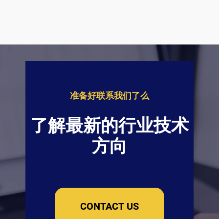
准备好联系我们了么
了解最新的行业技术
方向
CONTACT US