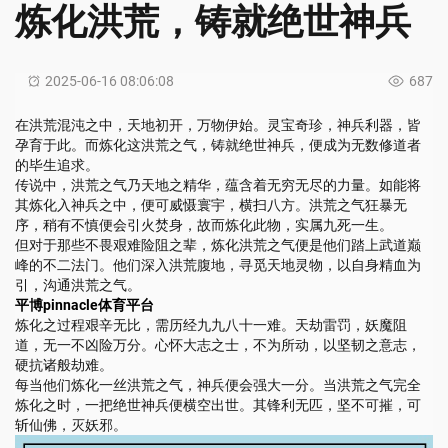
炼化洪荒，铸就绝世神兵
2025-06-16 08:06:08
687
在洪荒混沌之中，天地初开，万物伊始。灵宝奇珍，神兵利器，皆
孕育于此。而炼化这洪荒之气，铸就绝世神兵，便成为无数修道者
的毕生追求。
传说中，洪荒之气乃天地之精华，蕴含着无穷无尽的力量。如能将
其炼化入神兵之中，便可威慑寰宇，横扫八方。洪荒之气狂暴无
序，稍有不慎便会引火焚身，故而炼化此物，实属九死一生。
但对于那些不畏艰难险阻之辈，炼化洪荒之气便是他们踏上武道巅
峰的不二法门。他们深入洪荒腹地，寻觅天地灵物，以自身精血为
引，沟通洪荒之气。
平博pinnacle体育平台
炼化之过程艰辛无比，需历经九九八十一难。天劫雷罚，妖魔阻
道，无一不凶险万分。心怀大志之士，不为所动，以坚韧之意志，
硬抗诸般劫难。
每当他们炼化一丝洪荒之气，神兵便会强大一分。当洪荒之气完全
炼化之时，一把绝世神兵便横空出世。其锋利无匹，坚不可摧，可
斩仙佛，灭妖邪。