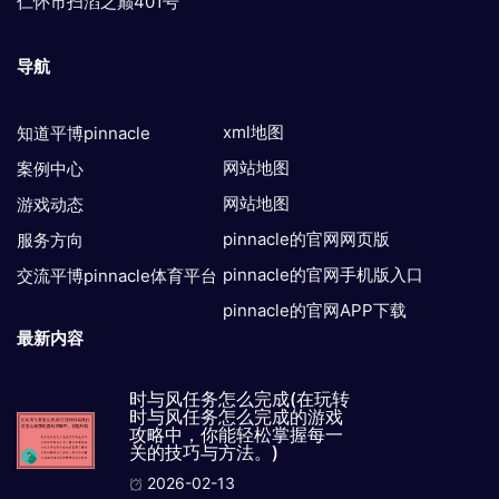
仁怀市扫滔之巅401号
导航
xml地图
知道平博pinnacle
网站地图
案例中心
网站地图
游戏动态
pinnacle的官网网页版
服务方向
pinnacle的官网手机版入口
交流平博pinnacle体育平台
pinnacle的官网APP下载
最新内容
时与风任务怎么完成(在玩转
时与风任务怎么完成的游戏
攻略中，你能轻松掌握每一
关的技巧与方法。)
2026-02-13