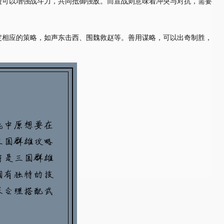
盟可以增强战斗力，共同抵御强敌。而宣战则意味着冲突与对抗，需要
定相应的策略，如声东击西、围魏救赵等。善用谋略，可以出奇制胜，