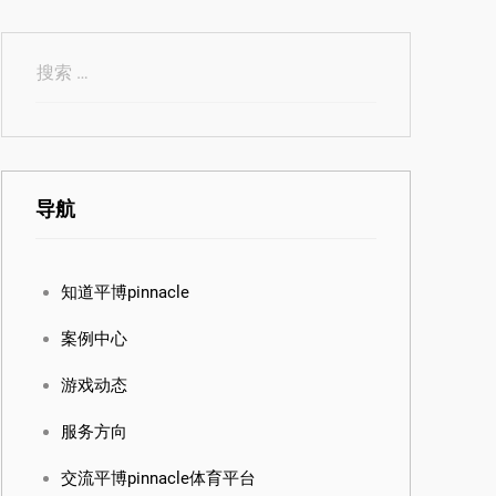
导航
知道平博pinnacle
案例中心
游戏动态
服务方向
交流平博pinnacle体育平台