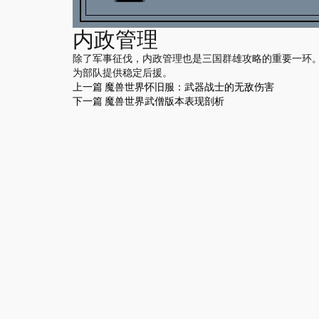
内政管理
除了军事征伐，内政管理也是三国群雄攻略的重要一环
为部队提供稳定后援。
上一篇
魔兽世界怀旧服：武器战士的无敌伤害
下一篇
魔兽世界武僧版本表现剖析